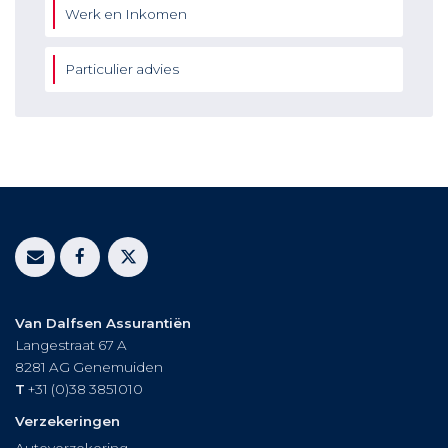
Werk en Inkomen
Particulier advies
Van Dalfsen Assurantiën
Langestraat 67 A
8281 AG
Genemuiden
T
+31 (0)38 3851010
Verzekeringen
Autoverzekering