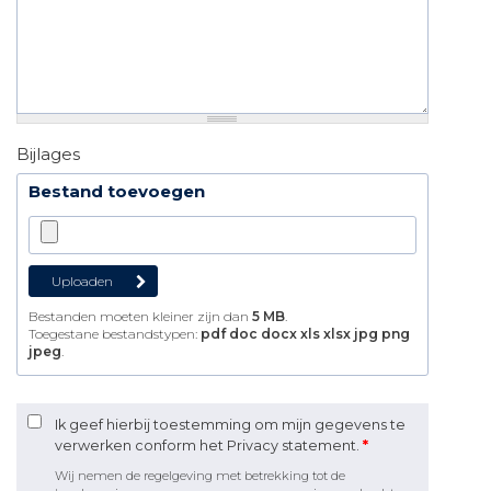
Bijlages
Bestand toevoegen
Bestanden moeten kleiner zijn dan
5 MB
.
Toegestane bestandstypen:
pdf doc docx xls xlsx jpg png
jpeg
.
Ik geef hierbij toestemming om mijn gegevens te
verwerken conform het Privacy statement.
*
Wij nemen de regelgeving met betrekking tot de