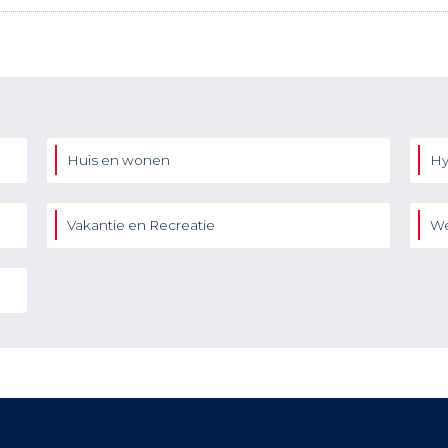
Huis en wonen
Hy
Vakantie en Recreatie
We