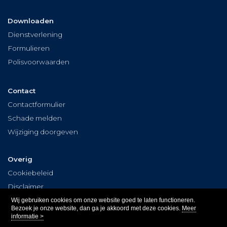
Downloaden
Dienstverlening
Formulieren
Polisvoorwaarden
Contact
Contactformulier
Schade melden
Wijziging doorgeven
Overig
Cookiebeleid
Disclaimer
Privacy
Wij gebruiken cookies om onze website goed te laten functioneren.
Bezoek je onze website, dan ga je akkoord met deze cookies.
Meer
informatie >