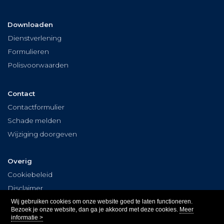
Downloaden
Dienstverlening
Formulieren
Polisvoorwaarden
Contact
Contactformulier
Schade melden
Wijziging doorgeven
Overig
Cookiebeleid
Disclaimer
Privacy
Wij gebruiken cookies om onze website goed te laten functioneren.
Bezoek je onze website, dan ga je akkoord met deze cookies.
Meer
informatie >