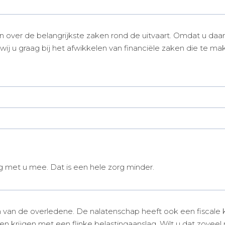
n over de belangrijkste zaken rond de uitvaart. Omdat u daa
 wij u graag bij het afwikkelen van financiële zaken die te 
g met u mee. Dat is een hele zorg minder.
van de overledene. De nalatenschap heeft ook een fiscale k
 krijgen met een flinke belastingaanslag. Wilt u dat zoveel