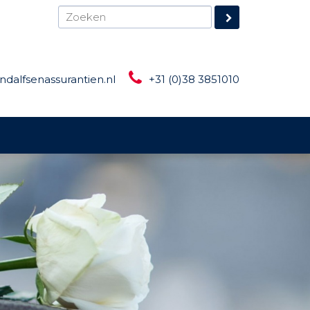
ndalfsenassurantien.nl
+31 (0)38 3851010