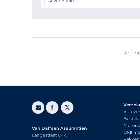
Gezondheid
Deel op
Verzek
Autover
Bestela
Motorve
Van Dalfsen Assurantiën
Oldtime
Langestraat 67 A
Pakket