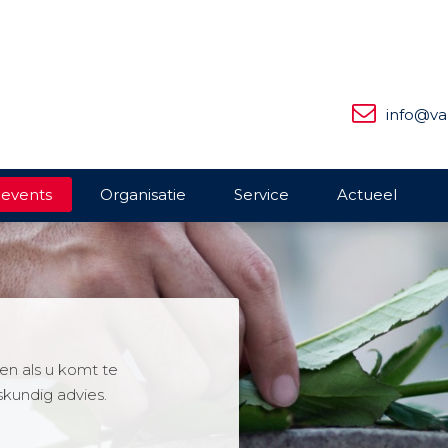
info@va
 events
Organisatie
Service
Actueel
n als u komt te
skundig advies.