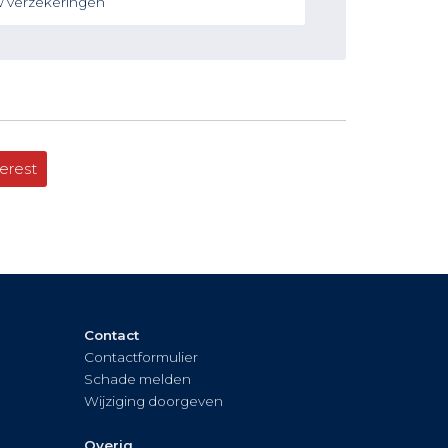
 verzekeringen
erest
Contact
Contactformulier
Schade melden
Wijziging doorgeven
Overig