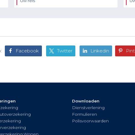
Uw reis
Uw
:
Facebook
Twitter
Linkedin
Pint
eringen
Downloaden
zekering
Dienstverlening
utoverzekering
Formulieren
rzekering
Polisvoorwaarden
rverzekering
verzekering Wonen