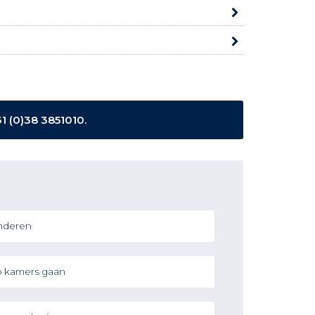
1 (0)38 3851010
.
nderen
 kamers gaan