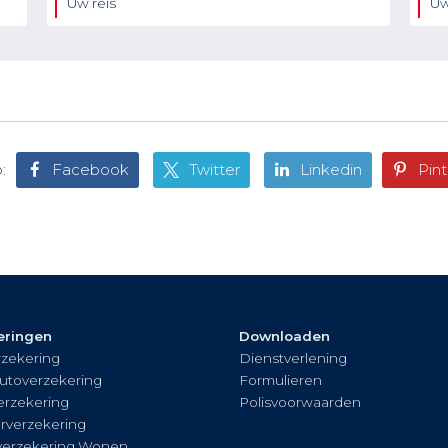
Uw reis
Uw
:
Facebook
Twitter
Linkedin
Pint
eringen
Downloaden
zekering
Dienstverlening
utoverzekering
Formulieren
rzekering
Polisvoorwaarden
rverzekering
verzekering Wonen