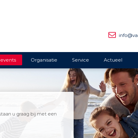
info@va
 events
Organisatie
Service
Actueel
staan u graag bij met een