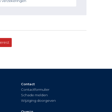
 verzekeringen
erest
Contact
Contactformulier
Schade melden
Wijziging doorgeven
Overig