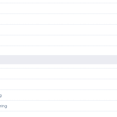
g
ring
g