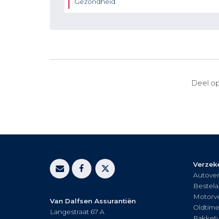
Gezondheid
Deel op
Verzek
Autover
Bestela
Motorve
Van Dalfsen Assurantiën
Oldtime
Langestraat 67 A
Pakket