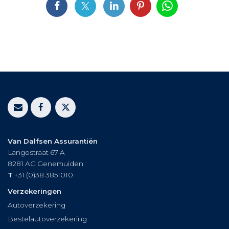
Van Dalfsen Assurantiën
Langestraat 67 A
8281 AG
Genemuiden
T
+31 (0)38 3851010
Verzekeringen
Autoverzekering
Bestelautoverzekering